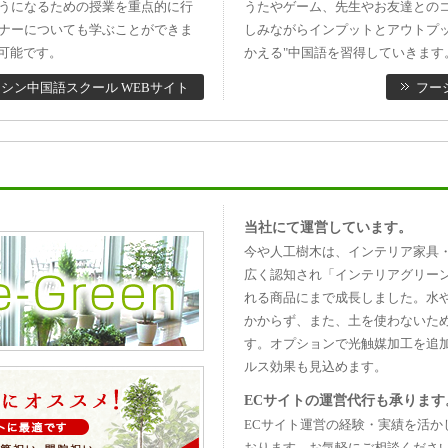
うになるための授業を重点的に行
うたやゲーム、先生やお友達との
ナーについても学ぶことができま
しみながらインプットとアウトプ
可能です。
かえる"中国語を習得していきます
シン中国語スクール WEBサイト
フー
当社にて運営しています。
今や人工樹木は、インテリア家具
広く認知され「インテリアグリー
れる商品にまで成長しました。水
かからず、また、土を使わないた
す。オプションで光触媒加工を追
ルス効果も見込めます。
ECサイトの運営代行も承ります
ECサイト運営の経験・実績を活か
おります。お気軽にご相談くださ