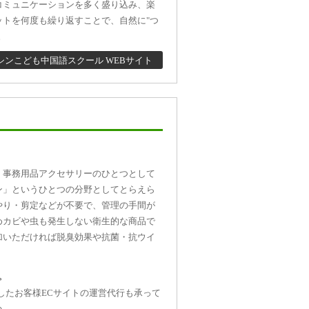
コミュニケーションを多く盛り込み、楽
ットを何度も繰り返すことで、自然に"つ
。
シンこども中国語スクール WEBサイト
・事務用品アクセサリーのひとつとして
ン」というひとつの分野としてとらえら
やり・剪定などが不要で、管理の手間が
めカビや虫も発生しない衛生的な商品で
加いただければ脱臭効果や抗菌・抗ウイ
。
したお客様ECサイトの運営代行も承って
い。